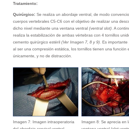
Tratamiento:
Quirúrgico:
Se realiza un abordaje ventral, de modo convencion
cuerpos vertebrales C5-C6 con el objetivo de realizar una des
dicho nivel mediante una ventana ventral
(ventral slot)
. A conti
realiza la estabilización de ambas vértebras con 4 tornillos uni
cemento quirúrgico estéril
(Ver Imagen 7, 8 y 9)
. Es importante 
al ser una compresión estática, los tornillos tienen una función 
únicamente, y no de distracción.
Imagen 7: Imagen intraoperatoria
Imagen 8: Se aprecia en l
del abordaje cervical ventral.
ventana ventral (slot ventr