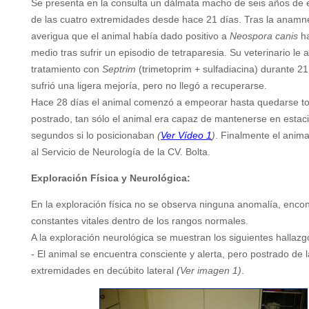
Se presenta en la consulta un dálmata macho de seis años de
de las cuatro extremidades desde hace 21 días. Tras la anamn
averigua que el animal había dado positivo a
Neospora canis
ha
medio tras sufrir un episodio de tetraparesia. Su veterinario le 
tratamiento con
Septrim
(trimetoprim + sulfadiacina) durante 21
sufrió una ligera mejoría, pero no llegó a recuperarse.
Hace 28 días el animal comenzó a empeorar hasta quedarse t
postrado, tan sólo el animal era capaz de mantenerse en estac
segundos si lo posicionaban
(
Ver Vídeo 1
)
. Finalmente el anima
al Servicio de Neurología de la CV. Bolta.
Exploración Física y Neurológica:
En la exploración física no se observa ninguna anomalía, enco
constantes vitales dentro de los rangos normales.
A la exploración neurológica se muestran los siguientes hallazg
- El animal se encuentra consciente y alerta, pero postrado de 
extremidades en decúbito lateral
(Ver imagen 1)
.